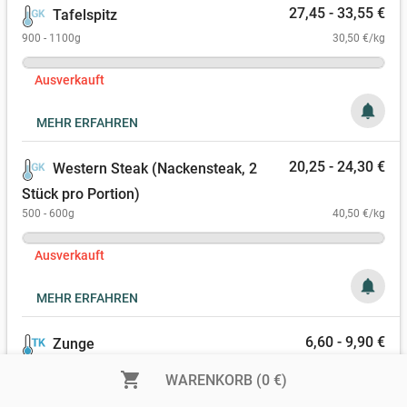
27,45 - 33,55 €
Tafelspitz
900 - 1100g
30,50 €/kg
Ausverkauft
notifications
MEHR ERFAHREN
20,25 - 24,30 €
Western Steak (Nackensteak, 2
Stück pro Portion)
500 - 600g
40,50 €/kg
Ausverkauft
notifications
MEHR ERFAHREN
6,60 - 9,90 €
Zunge
400 - 600g
16,50 €/kg
shopping_cart
WARENKORB (0 €)