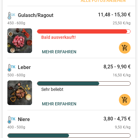
ALLE FOTOS ANSEHEN
11,48 - 15,30 €
Gulasch/Ragout
450 - 600g
25,50 €/kg
Bald ausverkauft!
add_shopping_cart
MEHR ERFAHREN
8,25 - 9,90 €
Leber
500 - 600g
16,50 €/kg
Sehr beliebt
add_shopping_cart
MEHR ERFAHREN
3,80 - 4,75 €
Niere
400 - 500g
9,50 €/kg