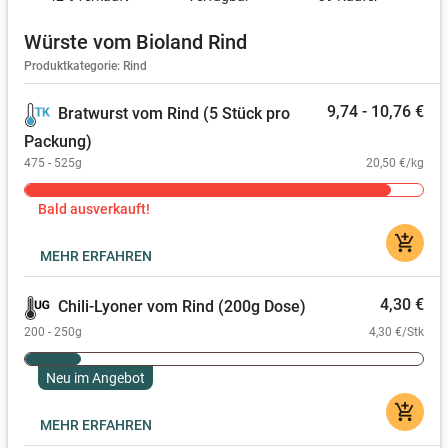
Würste vom Bioland Rind
Produktkategorie: Rind
9,74 - 10,76 €
Bratwurst vom Rind (5 Stück pro
Packung)
475 - 525g
20,50 €/kg
Bald ausverkauft!
add_shopping_cart
MEHR ERFAHREN
4,30 €
Chili-Lyoner vom Rind (200g Dose)
200 - 250g
4,30 €/Stk
Neu im Angebot
add_shopping_cart
MEHR ERFAHREN