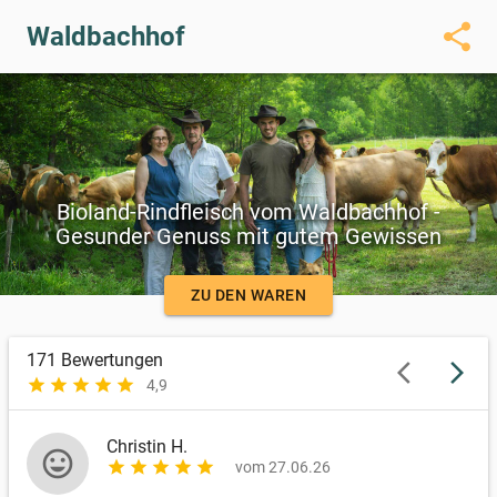
share
Waldbachhof
Bioland-Rindfleisch vom Waldbachhof -
Gesunder Genuss mit gutem Gewissen
ZU DEN WAREN
171
Bewertungen
arrow_back_ios
arrow_forward_ios
star
star
star
star
star
4,9
Christin H.
mood
star
star
star
star
star
vom 27.06.26