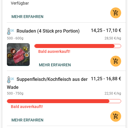
Verfügbar
add_shopping_cart
MEHR ERFAHREN
14,25 - 17,10 €
Rouladen (4 Stück pro Portion)
500 - 600g
28,50 €/kg
Bald ausverkauft!
add_shopping_cart
MEHR ERFAHREN
11,25 - 16,88 €
Suppenfleisch/Kochfleisch aus der
Wade
500 - 750g
22,50 €/kg
Bald ausverkauft!
add_shopping_cart
MEHR ERFAHREN