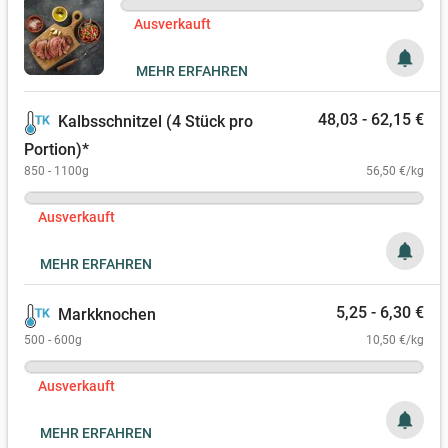
Ausverkauft
notifications
MEHR ERFAHREN
48,03 - 62,15 €
Kalbsschnitzel (4 Stück pro
Portion)*
850 - 1100g
56,50 €/kg
Ausverkauft
notifications
MEHR ERFAHREN
5,25 - 6,30 €
Markknochen
500 - 600g
10,50 €/kg
Ausverkauft
notifications
MEHR ERFAHREN