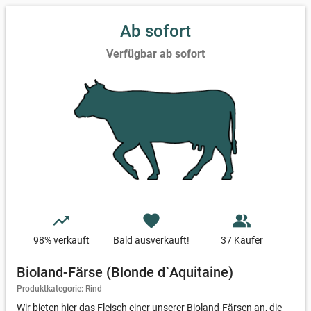
Ab sofort
Verfügbar ab sofort
trending_up
favorite
people_alt
98
% verkauft
Bald ausverkauft!
37 Käufer
Bioland-Färse (Blonde d`Aquitaine)
Produktkategorie: Rind
Wir bieten hier das Fleisch einer unserer Bioland-Färsen an, die