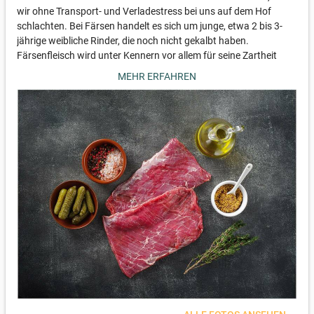
wir ohne Transport- und Verladestress bei uns auf dem Hof
schlachten. Bei Färsen handelt es sich um junge, etwa 2 bis 3-
jährige weibliche Rinder, die noch nicht gekalbt haben.
Färsenfleisch wird unter Kennern vor allem für seine Zartheit
geschätzt, da es hier im Gegensatz zum "handelsüblichen"
MEHR ERFAHREN
Jungbullenfleisch zu einer stärkeren Fetteinlagerung kommt.
Das in Verbindung mit dem artgerechten Grasfutter, der vielen
Bewegung auf der Weide und dem langsamen Wachstum sorgt
für gesundes und geschmacksintensives Rindfleisch.
Bitte beachtet: Die angegebenen Gewichte sind Zielgrößen. Die
genauen Gewichte, anhand derer die Rechnung gestellt wird,
ergeben sich bei der Zusammenstellung der Lieferung. Bei
erheblichen Abweichungen von den angegebenen Zielgrößen
nehmen wir vor dem Versand der Rechnung Kontakt zu euch
auf.