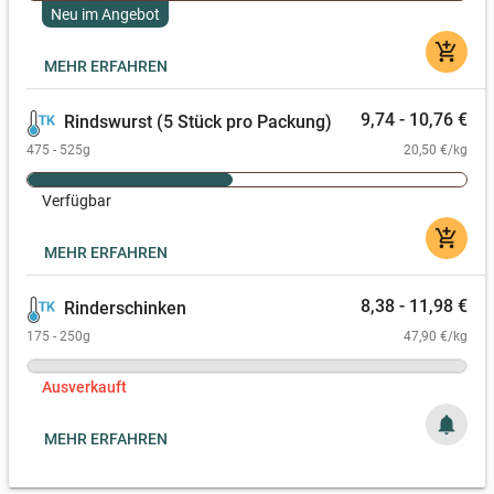
Neu im Angebot
add_shopping_cart
MEHR ERFAHREN
9,74 - 10,76 €
Rindswurst (5 Stück pro Packung)
475 - 525g
20,50 €/kg
Verfügbar
add_shopping_cart
MEHR ERFAHREN
8,38 - 11,98 €
Rinderschinken
175 - 250g
47,90 €/kg
Ausverkauft
notifications
MEHR ERFAHREN