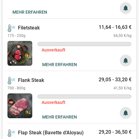
notifications
MEHR ERFAHREN
11,64 - 16,63 €
Filetsteak
175 - 250g
66,50 €/kg
Ausverkauft
notifications
MEHR ERFAHREN
29,05 - 33,20 €
Flank Steak
700 - 800g
41,50 €/kg
Ausverkauft
notifications
MEHR ERFAHREN
29,20 - 36,50 €
Flap Steak (Bavette d’Aloyau)