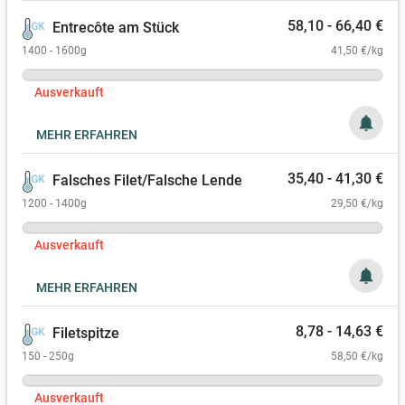
58,10 - 66,40 €
Entrecôte am Stück
1400 - 1600g
41,50 €/kg
Ausverkauft
notifications
MEHR ERFAHREN
35,40 - 41,30 €
Falsches Filet/Falsche Lende
1200 - 1400g
29,50 €/kg
Ausverkauft
notifications
MEHR ERFAHREN
8,78 - 14,63 €
Filetspitze
150 - 250g
58,50 €/kg
Ausverkauft