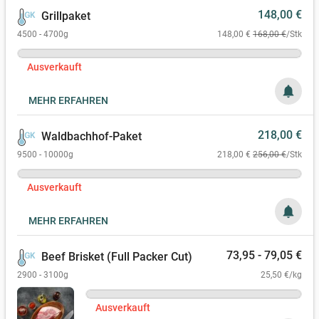
148,00 €
Grillpaket
4500 - 4700g
148,00 €
168,00 €
/Stk
Ausverkauft
notifications
MEHR ERFAHREN
218,00 €
Waldbachhof-Paket
9500 - 10000g
218,00 €
256,00 €
/Stk
Ausverkauft
notifications
MEHR ERFAHREN
73,95 - 79,05 €
Beef Brisket (Full Packer Cut)
2900 - 3100g
25,50 €/kg
Ausverkauft