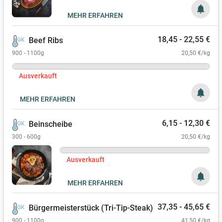
notifications
MEHR ERFAHREN
18,45 - 22,55 €
Beef Ribs
900 - 1100g
20,50 €/kg
Ausverkauft
notifications
MEHR ERFAHREN
6,15 - 12,30 €
Beinscheibe
300 - 600g
20,50 €/kg
Ausverkauft
notifications
MEHR ERFAHREN
37,35 - 45,65 €
Bürgermeisterstück (Tri-Tip-Steak)
900 - 1100g
41,50 €/kg