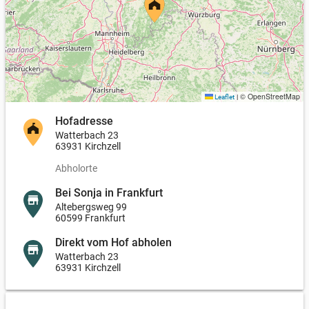
Sobald geschlachtet wurde und wir die Gewichte der einzelnen
Portionen kennen, erhaltet ihr von uns eine Rechnung mit dem
exakten Rechnungsbetrag. Ihr könnt dann gerne in bar
zahlen. Darüber hinaus könnt ihr aber auch einfach per Paypal
zahlen oder ihr überweist den Rechnungsbetrag auf unser
Konto.
© OpenStreetMap
Leaflet
|
Falls ihr nun noch Fragen habt, zögert nicht uns zu
Hofadresse
kontaktieren:
Watterbach 23
63931 Kirchzell
Mail: hallo@waldbachhof.de
Abholorte
Telefon/WhatsApp: 0176 84700893
Bei Sonja in Frankfurt
Altebergsweg 99
60599 Frankfurt
Direkt vom Hof abholen
Watterbach 23
63931 Kirchzell