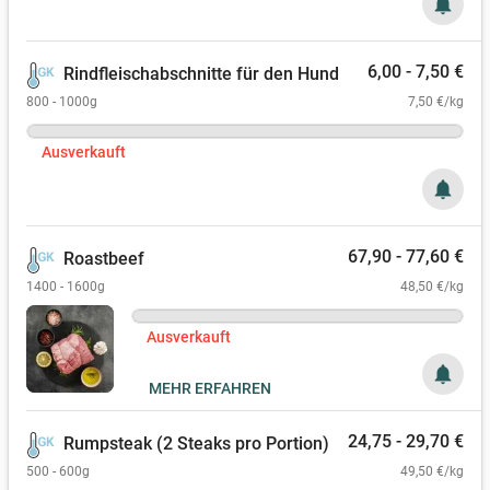
notifications
6,00 - 7,50 €
Rindfleischabschnitte für den Hund
800 - 1000g
7,50 €/kg
Ausverkauft
notifications
67,90 - 77,60 €
Roastbeef
1400 - 1600g
48,50 €/kg
Ausverkauft
notifications
MEHR ERFAHREN
24,75 - 29,70 €
Rumpsteak (2 Steaks pro Portion)
500 - 600g
49,50 €/kg