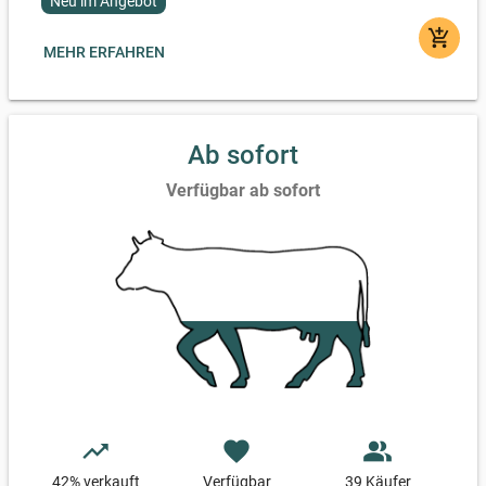
Neu im Angebot
add_shopping_cart
MEHR ERFAHREN
Ab sofort
Verfügbar ab sofort
trending_up
favorite
people_alt
42
% verkauft
Verfügbar
39 Käufer