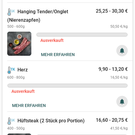
25,25 - 30,30 €
Hanging Tender/Onglet
(Nierenzapfen)
500 - 600g
50,50 €/kg
Ausverkauft
notifications
MEHR ERFAHREN
9,90 - 13,20 €
Herz
600 - 800g
16,50 €/kg
Ausverkauft
notifications
MEHR ERFAHREN
16,60 - 20,75 €
Hüftsteak (2 Stück pro Portion)
400 - 500g
41,50 €/kg