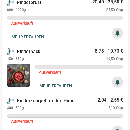
20,40 - 25,50 €
Rinderbrust
800 - 1000g
25,50 €/kg
Ausverkauft
notifications
MEHR ERFAHREN
8,78 - 10,73 €
Rinderhack
450 - 550g
19,50 €/kg
Ausverkauft
notifications
MEHR ERFAHREN
2,04 - 2,55 €
Rinderknorpel für den Hund
400 - 500g
5,10 €/kg
Ausverkauft