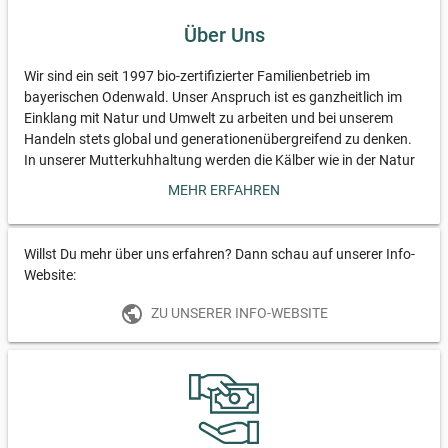
Über Uns
Wir sind ein seit 1997 bio-zertifizierter Familienbetrieb im
bayerischen Odenwald. Unser Anspruch ist es ganzheitlich im
Einklang mit Natur und Umwelt zu arbeiten und bei unserem
Handeln stets global und generationenübergreifend zu denken.
In unserer Mutterkuhhaltung werden die Kälber wie in der Natur
von ihren Müttern aufgezogen und die Rinder leben ganzjährig
MEHR ERFAHREN
im Herdenverband. Dabei sind unsere Rinder von Frühjahr bis
Herbst auf der Weide und den Winter verbringen sie im
zeitgemäßen Liegeboxenlaufstall mit Außenklima. Unsere Rinder
Willst Du mehr über uns erfahren? Dann schau auf unserer Info-
werden nicht mit Kraftfutter gemästet, sondern erhalten Gräser
Website:
und Kräuter von unseren Wiesen und Weiden. Diese extensive
Form der Landwirtschaft schont das Klima, fördert die
public
ZU UNSERER INFO-WEBSITE
Artenvielfalt und ermöglicht unseren Rindern ein artgerechtes
Leben. Am Ende ihres Lebens schlachten wir unsere Rinder bei
uns auf dem Hof, ganz ohne Transport- und Verladestress. Alles
mit dem Ziel unseren Kunden gesunde, nährstoffreiche
Lebensmittel zu bieten, die diese mit gutem Gewissen genießen
können!