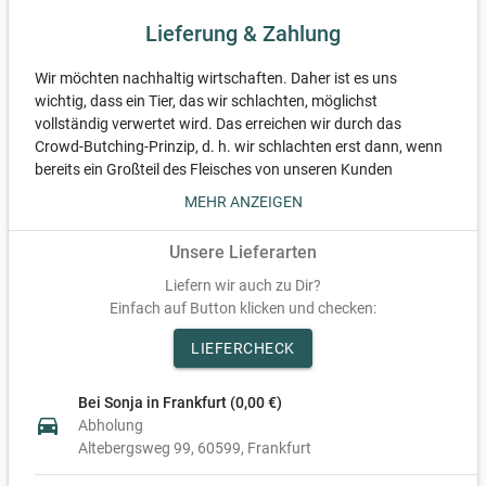
Auf unserer Website findet ihr weitere Infos zu unserem Hof:
Lieferung & Zahlung
www.waldbachhof.de
Wir möchten nachhaltig wirtschaften. Daher ist es uns
wichtig, dass ein Tier, das wir schlachten, möglichst
vollständig verwertet wird. Das erreichen wir durch das
Crowd-Butching-Prinzip, d. h. wir schlachten erst dann, wenn
bereits ein Großteil des Fleisches von unseren Kunden
reserviert ist. Durch dieses Prinzip sind wir in der Lage euch
MEHR ANZEIGEN
individuelle Einzelstücke anbieten zu können ohne Teilstücke,
die anfangs eventuell weniger begehrt sind, verschwenden zu
Unsere Lieferarten
müssen. Ihr habt unten die Möglichkeit die gewünschten
Portionen zu reservieren und könnt dort auch einsehen, zu
Liefern wir auch zu Dir?
welchem Anteil das Rind bereits reserviert ist. Sobald der
Einfach auf Button klicken und checken:
angestrebte Anteil des Rindes reserviert ist, vereinbaren wir
LIEFERCHECK
mit unserem Metzger einen Schlachttermin und geben euch
Bescheid, wann die Ware abhol- bzw. lieferbereit ist.
Bei Sonja in Frankfurt (0,00 €)
Da zum Zeitpunkt der Reservierung noch nicht die exakten
directions_car
Abholung
Portionsgewichte feststehen, sind Gewichts- und
Altebergsweg 99
60599
Frankfurt
Preisspannen angegeben. Bitte beachtet, dass es unter