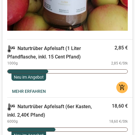
2,85 €
Naturtrüber Apfelsaft (1 Liter
Pfandflasche, inkl. 15 Cent Pfand)
1000g
2,85 €/Stk
Neu im Angebot
add_shopping_cart
MEHR ERFAHREN
18,60 €
Naturtrüber Apfelsaft (6er Kasten,
inkl. 2,40€ Pfand)
6000g
18,60 €/Stk