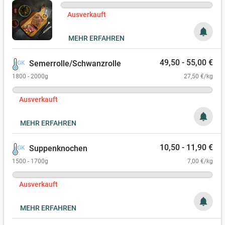
Ausverkauft
notifications
MEHR ERFAHREN
49,50 - 55,00 €
Semerrolle/Schwanzrolle
1800 - 2000g
27,50 €/kg
Ausverkauft
notifications
MEHR ERFAHREN
10,50 - 11,90 €
Suppenknochen
1500 - 1700g
7,00 €/kg
Ausverkauft
notifications
MEHR ERFAHREN