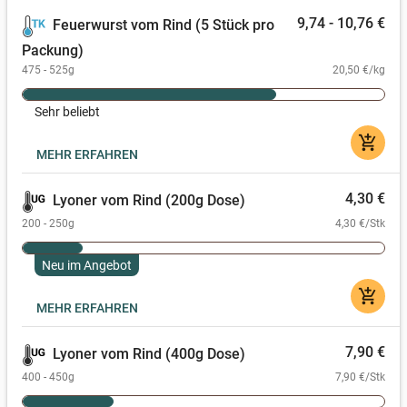
9,74 - 10,76 €
Feuerwurst vom Rind (5 Stück pro
Packung)
475 - 525g
20,50 €/kg
Sehr beliebt
add_shopping_cart
MEHR ERFAHREN
4,30 €
Lyoner vom Rind (200g Dose)
200 - 250g
4,30 €/Stk
Neu im Angebot
add_shopping_cart
MEHR ERFAHREN
7,90 €
Lyoner vom Rind (400g Dose)
400 - 450g
7,90 €/Stk