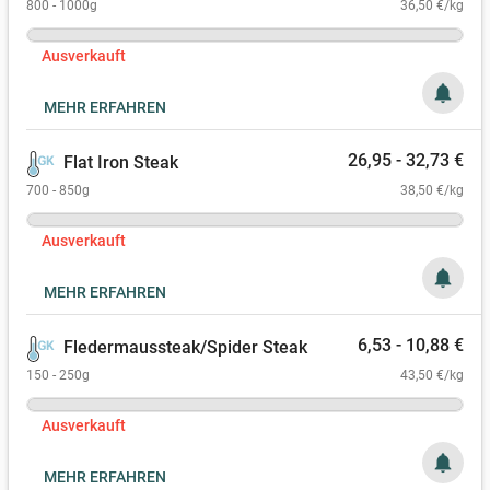
800 - 1000g
36,50 €/kg
Ausverkauft
notifications
MEHR ERFAHREN
26,95 - 32,73 €
Flat Iron Steak
700 - 850g
38,50 €/kg
Ausverkauft
notifications
MEHR ERFAHREN
6,53 - 10,88 €
Fledermaussteak/Spider Steak
150 - 250g
43,50 €/kg
Ausverkauft
notifications
MEHR ERFAHREN